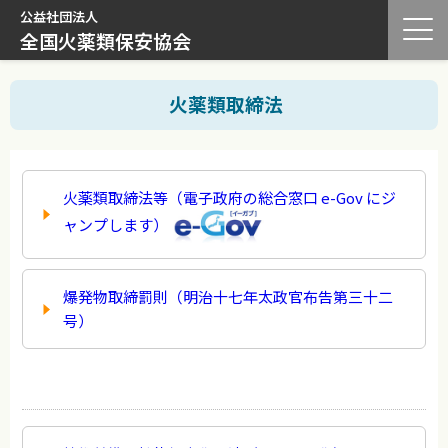
公益社団法人
全国火薬類保安協会
火薬類取締法
火薬類取締法等（電子政府の総合窓口 e-Gov にジ
ャンプします）
爆発物取締罰則（明治十七年太政官布告第三十二
号）