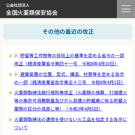
公益社団法人
全国火薬類保安協会
その他の最近の改正
貯留等工作物等の技術上の基準を定める省令の一部
改正（経済産業省令第四十一号 令和8年4月10日）
避雷装置の位置、型式、構造、材質等を定める告示
の一部（経済産業省告示第五十三号 令和8年4月1日）
火薬類取締法施行規則等改正（火薬類の換算、打揚煙火
等の無許可消費数量及びがん具煙火貯蔵庫に係る貯蔵火
薬類の区分の見直し等）（令和3年4月5日）
火薬類取締法の適用を受けない火工品を指定する告示に
ついて