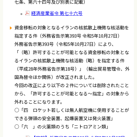
七条、第六十四号及び別表に記載）
経済産業省令 第七十六号
資金移転の対象となるイランの核拡散上機微な核活動を
指定する件（外務省告示第393号 令和5年10月27日）
外務省告示第393号（令和5年10月27日）により、
「（略）許可することが可能となる資金移転の対象とな
るイランの核拡散上機微な核活動（略）を指定する件
（平成28年外務省告示第18号）」（輸出貿易管理令、外
国為替令ほか関係）が改正されました。
今回の改正により以下の２件については削除されたこと
から、「許可することが可能となる～指定」の対象から
外れることになります。
○「四 ロケット若しくは無人航空機に使用することが
できる弾頭の安全装置、起爆装置又は発火装置」
○「六 」の火薬類のうち「ニトロアミン類」