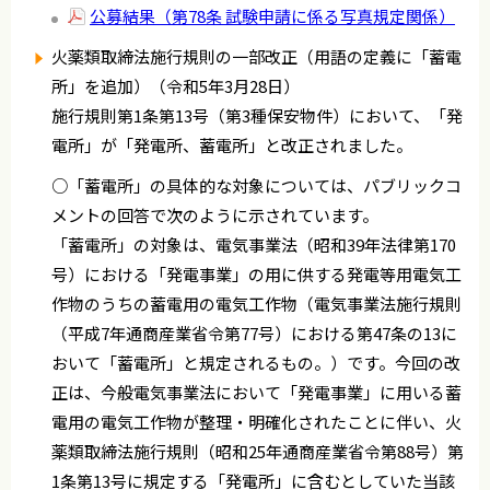
公募結果（第78条 試験申請に係る写真規定関係）
火薬類取締法施行規則の一部改正（用語の定義に「蓄電
所」を追加）（令和5年3月28日）
施行規則第1条第13号（第3種保安物件）において、「発
電所」が「発電所、蓄電所」と改正されました。
○「蓄電所」の具体的な対象については、パブリックコ
メントの回答で次のように示されています。
「蓄電所」の対象は、電気事業法（昭和39年法律第170
号）における「発電事業」の用に供する発電等用電気工
作物のうちの蓄電用の電気工作物（電気事業法施行規則
（平成7年通商産業省令第77号）における第47条の13に
おいて「蓄電所」と規定されるもの。）です。今回の改
正は、今般電気事業法において「発電事業」に用いる蓄
電用の電気工作物が整理・明確化されたことに伴い、火
薬類取締法施行規則（昭和25年通商産業省令第88号）第
1条第13号に規定する「発電所」に含むとしていた当該