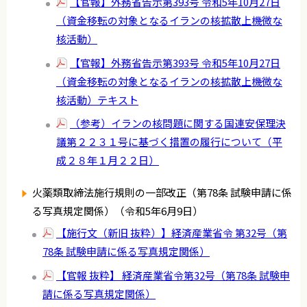
【官報】外務省告示第393号 令和5年10月27日
（資金移転の対象となるイランの核拡散上機微な
核活動）
【官報】外務省告示第393号 令和5年10月27日
（資金移転の対象となるイランの核拡散上機微な
核活動）テキスト
（参考）イランの核問題に関する国連安保理決
議第２２３１号に基づく措置の履行について（平
成２８年１月２２日）
火薬類取締法施行規則の一部改正（第78条 試験申請に係
る写真規定関係）（令和5年6月9日）
【施行文（新旧 抜粋）】経済産業省令 第32号（第
78条 試験申請に係る写真規定関係）
【官報 抜粋】 経済産業省令第32号（第78条 試験申
請に係る写真規定関係）