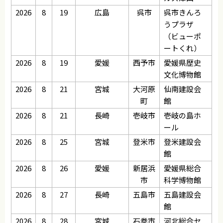
2026
8
19
広島
呉市
呉市きんろ
うプラザ
（ビューポ
ートくれ）
2026
8
19
愛媛
西予市
愛媛県歴史
文化博物館
2026
8
21
宮城
大河原
仙南建設会
町
館
2026
8
21
長崎
壱岐市
壱岐の島ホ
ール
2026
8
25
宮城
登米市
登米建設会
館
2026
8
26
愛媛
新居浜
愛媛県総合
市
科学博物館
2026
8
27
長崎
五島市
五島建設会
館
2026
8
28
宮城
石巻市
河北総合セ