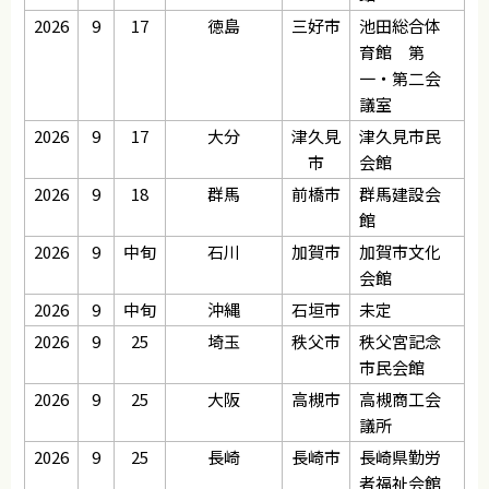
2026
9
17
徳島
三好市
池田総合体
育館 第
一・第二会
議室
2026
9
17
大分
津久見
津久見市民
市
会館
2026
9
18
群馬
前橋市
群馬建設会
館
2026
9
中旬
石川
加賀市
加賀市文化
会館
2026
9
中旬
沖縄
石垣市
未定
2026
9
25
埼玉
秩父市
秩父宮記念
市民会館
2026
9
25
大阪
高槻市
高槻商工会
議所
2026
9
25
長崎
長崎市
長崎県勤労
者福祉会館