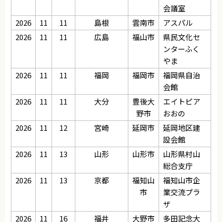
会議室
2026
11
11
島根
雲南市
アスパル
2026
11
11
広島
福山市
県民文化セ
ンターふく
やま
2026
11
11
福岡
福岡市
福岡県自治
会館
2026
11
11
大分
豊後大
エイトピア
野市
おおの
2026
11
12
宮崎
延岡市
延岡地区建
設会館
2026
11
13
山形
山形市
山形県村山
総合支庁
2026
11
13
京都
福知山
福知山市企
市
業交流プラ
ザ
2026
11
16
福井
大野市
多田記念大