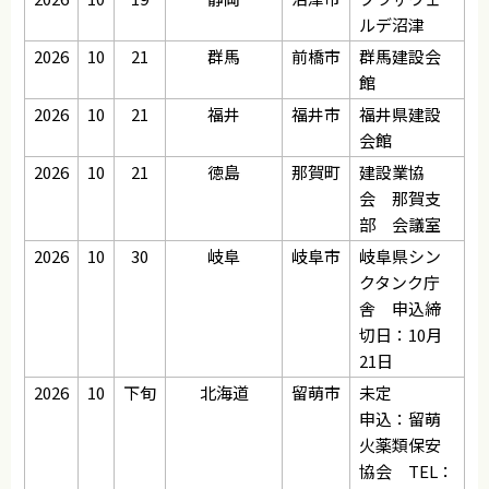
ルデ沼津
2026
10
21
群馬
前橋市
群馬建設会
館
2026
10
21
福井
福井市
福井県建設
会館
2026
10
21
徳島
那賀町
建設業協
会 那賀支
部 会議室
2026
10
30
岐阜
岐阜市
岐阜県シン
クタンク庁
舎 申込締
切日：10月
21日
2026
10
下旬
北海道
留萌市
未定
申込：留萌
火薬類保安
協会 TEL：