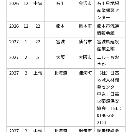
2026
12
中旬
石川
金沢市
石川県地場
産業振興セ
ンター
2026
12
22
熊本
熊本市
熊本市流通
情報会館
2027
1
22
宮城
仙台市
宮城県建設
産業会館
2027
2
5
大阪
大阪市
エル・おお
さか
2027
2
上旬
北海道
浦河町
（社）日高
地域人材開
発センター
申込：日高
火薬類保安
協会 TEL：
0146-38-
2111
2027
2
中旬
北海道
網走市
網走建設会