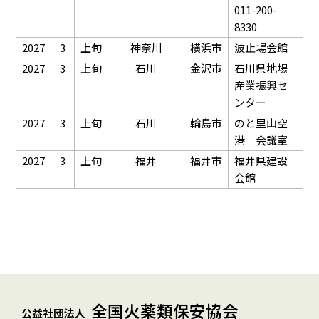
011-200-
8330
2027
3
上旬
神奈川
横浜市
波止場会館
2027
3
上旬
石川
金沢市
石川県地場
産業振興セ
ンター
2027
3
上旬
石川
輪島市
のと里山空
港 会議室
2027
3
上旬
福井
福井市
福井県建設
会館
全国火薬類保安協会
公益社団法人