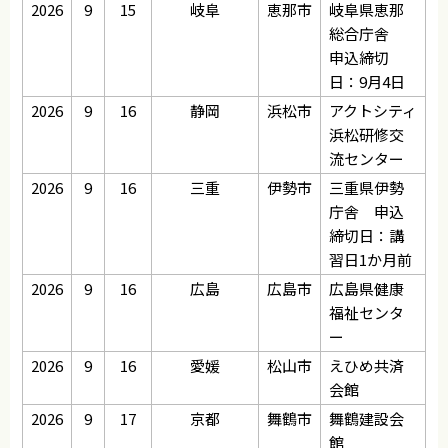
2026
9
15
岐阜
恵那市
岐阜県恵那
総合庁舎
申込締切
日：9月4日
2026
9
16
静岡
浜松市
アクトシティ
浜松研修交
流センター
2026
9
16
三重
伊勢市
三重県伊勢
庁舎 申込
締切日：講
習日1か月前
2026
9
16
広島
広島市
広島県健康
福祉センタ
ー
2026
9
16
愛媛
松山市
えひめ共済
会館
2026
9
17
京都
舞鶴市
舞鶴建設会
館