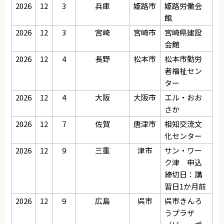
2026
12
3
兵庫
姫路市
姫路労働会
館
2026
12
3
宮崎
宮崎市
宮崎県建設
会館
2026
12
4
長野
松本市
松本市勤労
者福祉セン
ター
2026
12
4
大阪
大阪市
エル・おお
さか
2026
12
7
佐賀
唐津市
相知交流文
化センター
2026
12
9
三重
津市
サン・ワー
ク津 申込
締切日：講
習日1か月前
2026
12
9
広島
呉市
呉市きんろ
うプラザ