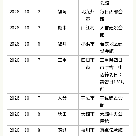
会館
2026
10
2
福岡
北九州
毎日西部会
市
館
2026
10
2
熊本
山江村
人吉建設会
館
2026
10
6
福井
小浜市
若狭地区建
設会館
2026
10
7
三重
四日市
三重県四日
市
市庁舎 申
込締切日：
講習日1か月
前
2026
10
7
大分
宇佐市
宇佐建設会
館
2026
10
8
秋田
大館市
大館中央公
民館
2026
10
8
茨城
桜川市
真壁伝承館