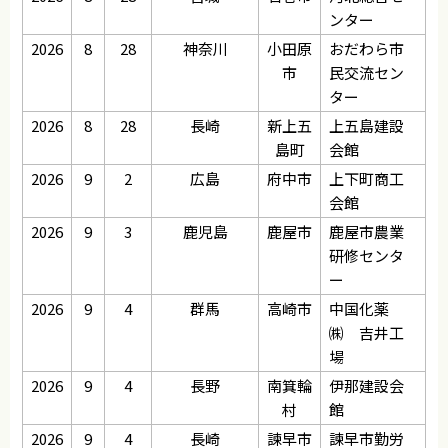
ンター
2026
8
28
神奈川
小田原
おだわら市
市
民交流セン
ター
2026
8
28
長崎
新上五
上五島建設
島町
会館
2026
9
2
広島
府中市
上下町商工
会館
2026
9
3
鹿児島
鹿屋市
鹿屋市農業
研修センタ
ー
2026
9
4
群馬
高崎市
中国化薬
㈱ 吉井工
場
2026
9
4
長野
南箕輪
伊那建設会
村
館
2026
9
4
長崎
諫早市
諫早市勤労