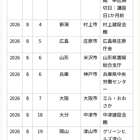
館 申込締
切日：講習
日1か月前
2026
8
4
新潟
村上市
村上建設会
館
2026
8
5
広島
庄原市
広島県庄原
庁舎
2026
8
6
山形
米沢市
山形県置賜
総合支庁
2026
8
6
兵庫
神戸市
兵庫県中央
労働センタ
ー
2026
8
7
大阪
大阪市
エル・おお
さか
2026
8
18
大分
中津市
中津建設会
館
2026
8
19
岡山
津山市
グリーンヒ
ルズ津山