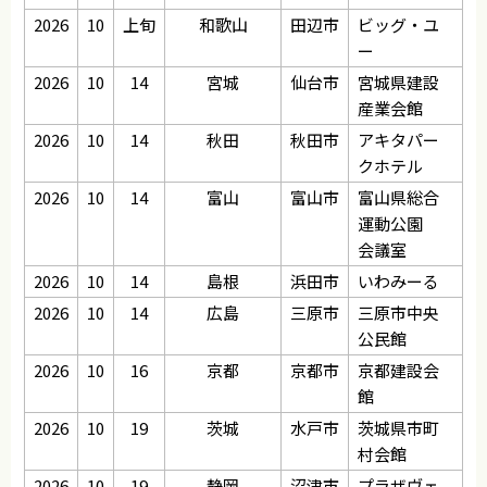
2026
10
上旬
和歌山
田辺市
ビッグ・ユ
ー
2026
10
14
宮城
仙台市
宮城県建設
産業会館
2026
10
14
秋田
秋田市
アキタパー
クホテル
2026
10
14
富山
富山市
富山県総合
運動公園
会議室
2026
10
14
島根
浜田市
いわみーる
2026
10
14
広島
三原市
三原市中央
公民館
2026
10
16
京都
京都市
京都建設会
館
2026
10
19
茨城
水戸市
茨城県市町
村会館
2026
10
19
静岡
沼津市
プラザヴェ