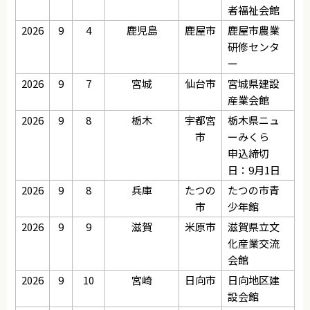
者福祉会館
2026
9
4
鹿児島
鹿屋市
鹿屋市農業
研修センタ
ー
2026
9
7
宮城
仙台市
宮城県建設
産業会館
2026
9
8
栃木
宇都宮
栃木県ニュ
市
ーみくら
申込締切
日：9月1日
2026
9
8
兵庫
たつの
たつの市青
市
少年館
2026
9
9
滋賀
米原市
滋賀県立文
化産業交流
会館
2026
9
10
宮崎
日向市
日向地区建
設会館