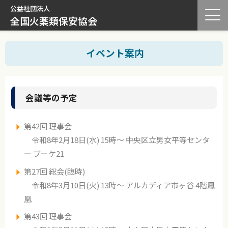
公益社団法人
全国火薬類保安協会
イベント案内
会議等の予定
第42回 理事会
令和8年2月18日(水) 15時～ 中央区立男女平等センタ
ー ブーケ21
第27回 総会(臨時)
令和8年3月10日(火) 13時～ アルカディア市ヶ谷 4階鳳
凰
第43回 理事会