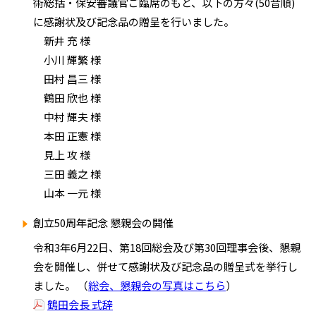
術総括・保安審議官ご臨席のもと、以下の方々(50音順)
に感謝状及び記念品の贈呈を行いました。
新井 充 様
小川 輝繁 様
田村 昌三 様
鶴田 欣也 様
中村 輝夫 様
本田 正憲 様
見上 攻 様
三田 義之 様
山本 一元 様
創立50周年記念 懇親会の開催
令和3年6月22日、第18回総会及び第30回理事会後、懇親
会を開催し、併せて感謝状及び記念品の贈呈式を挙行し
ました。 （
総会、懇親会の写真はこちら
）
鶴田会長 式辞