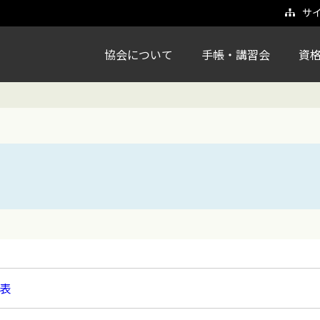
サ
協会について
手帳・講習会
資
表