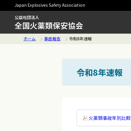
Japan Explosives Safety Association
公益社団法人
全国火薬類保安協会
ホーム
事故報告
令和8年速報
令和8年速報
火薬類事故年別比較