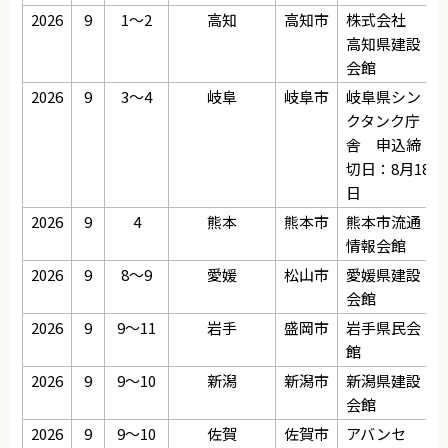
2026
9
1～2
高知
高知市
株式会社
高知県建設
会館
2026
9
3～4
岐阜
岐阜市
岐阜県シン
クタンク庁
舎 申込締
切日：8月18
日
2026
9
4
熊本
熊本市
熊本市流通
情報会館
2026
9
8～9
愛媛
松山市
愛媛県建設
会館
2026
9
9～11
岩手
盛岡市
岩手県民会
館
2026
9
9～10
新潟
新潟市
新潟県建設
会館
2026
9
9～10
佐賀
佐賀市
アバンセ