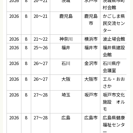
2026
8
20～21
茨城
水戸市
茨城県市町
村会館
2026
8
20～21
鹿児島
鹿児島
かごしま県
市
民交流セン
ター
2026
8
21～22
神奈川
横浜市
波止場会館
2026
8
25～26
福井
福井市
福井県建設
会館
2026
8
26～27
石川
金沢市
石川県庁
会議室
2026
8
26～27
大阪
大阪市
エル・おお
さか
2026
8
27～28
埼玉
坂戸市
坂戸市文化
施設 オル
モ
2026
8
27～28
広島
広島市
広島県健康
福祉センタ
ー