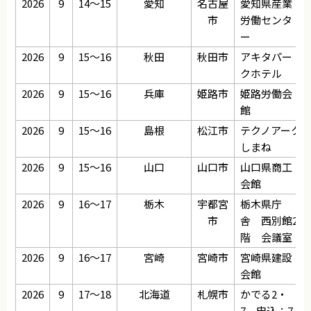
2026
9
14～15
愛知
名古屋
愛知県産業
市
労働センタ
ー
2026
9
15～16
秋田
秋田市
アキタパー
クホテル
2026
9
15～16
兵庫
姫路市
姫路労働会
館
2026
9
15～16
島根
松江市
テクノアーク
しまね
2026
9
15～16
山口
山口市
山口県商工
会館
2026
9
16～17
栃木
宇都宮
栃木県庁
市
舎 西別館2
階 会議室
2026
9
16～17
宮崎
宮崎市
宮崎県建設
会館
2026
9
17～18
北海道
札幌市
かでる2・
7 申込：7