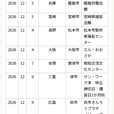
2026
12
3
兵庫
姫路市
姫路労働会
館
2026
12
3
宮崎
宮崎市
宮崎県建設
会館
2026
12
4
長野
松本市
松本市勤労
者福祉セン
ター
2026
12
4
大阪
大阪市
エル・おお
さか
2026
12
7
佐賀
唐津市
相知交流文
化センター
2026
12
9
三重
津市
サン・ワー
ク津 申込
締切日：講
習日1か月前
2026
12
9
広島
呉市
呉市きんろ
うプラザ