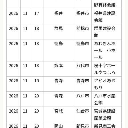
野有終会館
2026
11
17
福井
福井市
福井県建設
会館
2026
11
18
群馬
前橋市
群馬建設会
館
2026
11
18
徳島
徳島市
あわぎんホ
ール 小ホ
ール
2026
11
18
熊本
八代市
桜十字ホー
ルやつしろ
2026
11
19
青森
青森市
アピオあお
もり
2026
11
20
青森
八戸市
八戸市水産
会館
2026
11
20
宮城
仙台市
宮城県建設
産業会館
2026
11
20
岡山
新見市
新見商工会