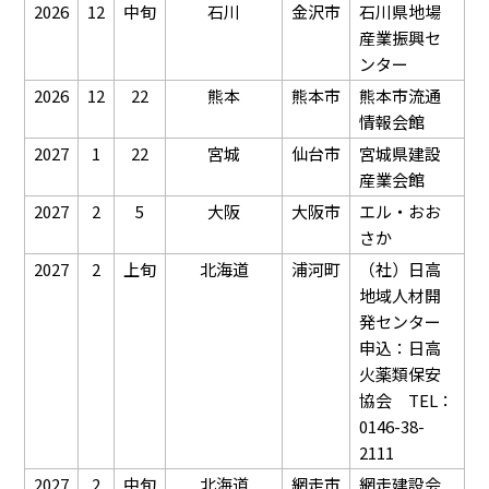
2026
12
中旬
石川
金沢市
石川県地場
産業振興セ
ンター
2026
12
22
熊本
熊本市
熊本市流通
情報会館
2027
1
22
宮城
仙台市
宮城県建設
産業会館
2027
2
5
大阪
大阪市
エル・おお
さか
2027
2
上旬
北海道
浦河町
（社）日高
地域人材開
発センター
申込：日高
火薬類保安
協会 TEL：
0146-38-
2111
2027
2
中旬
北海道
網走市
網走建設会