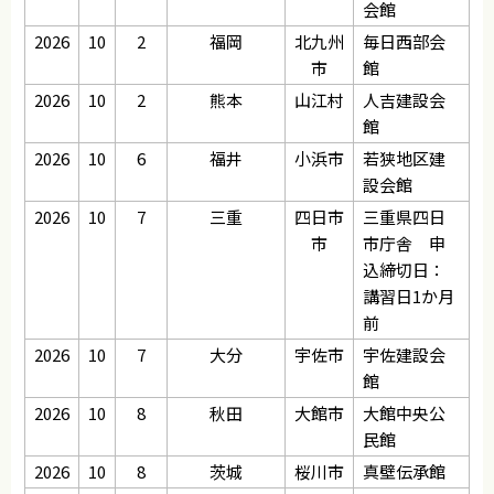
会館
2026
10
2
福岡
北九州
毎日西部会
市
館
2026
10
2
熊本
山江村
人吉建設会
館
2026
10
6
福井
小浜市
若狭地区建
設会館
2026
10
7
三重
四日市
三重県四日
市
市庁舎 申
込締切日：
講習日1か月
前
2026
10
7
大分
宇佐市
宇佐建設会
館
2026
10
8
秋田
大館市
大館中央公
民館
2026
10
8
茨城
桜川市
真壁伝承館