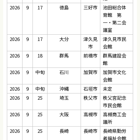
2026
9
17
徳島
三好市
池田総合体
育館 第
一・第二会
議室
2026
9
17
大分
津久見
津久見市民
市
会館
2026
9
18
群馬
前橋市
群馬建設会
館
2026
9
中旬
石川
加賀市
加賀市文化
会館
2026
9
中旬
沖縄
石垣市
未定
2026
9
25
埼玉
秩父市
秩父宮記念
市民会館
2026
9
25
大阪
高槻市
高槻商工会
議所
2026
9
25
長崎
長崎市
長崎県勤労
者福祉会館