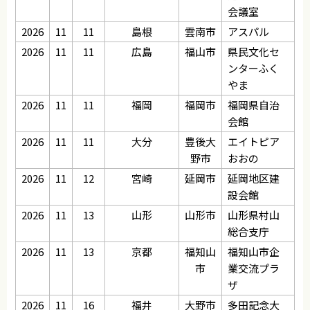
会議室
2026
11
11
島根
雲南市
アスパル
2026
11
11
広島
福山市
県民文化セ
ンターふく
やま
2026
11
11
福岡
福岡市
福岡県自治
会館
2026
11
11
大分
豊後大
エイトピア
野市
おおの
2026
11
12
宮崎
延岡市
延岡地区建
設会館
2026
11
13
山形
山形市
山形県村山
総合支庁
2026
11
13
京都
福知山
福知山市企
市
業交流プラ
ザ
2026
11
16
福井
大野市
多田記念大