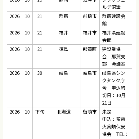
ルデ沼津
2026
10
21
群馬
前橋市
群馬建設会
館
2026
10
21
福井
福井市
福井県建設
会館
2026
10
21
徳島
那賀町
建設業協
会 那賀支
部 会議室
2026
10
30
岐阜
岐阜市
岐阜県シン
クタンク庁
舎 申込締
切日：10月
21日
2026
10
下旬
北海道
留萌市
未定
申込：留萌
火薬類保安
協会 TEL：