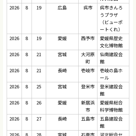
2026
8
19
広島
呉市
呉市きんろ
うプラザ
（ビューポ
ートくれ）
2026
8
19
愛媛
西予市
愛媛県歴史
文化博物館
2026
8
21
宮城
大河原
仙南建設会
町
館
2026
8
21
長崎
壱岐市
壱岐の島ホ
ール
2026
8
25
宮城
登米市
登米建設会
館
2026
8
26
愛媛
新居浜
愛媛県総合
市
科学博物館
2026
8
27
長崎
五島市
五島建設会
館
2026
8
28
宮城
石巻市
河北総合セ