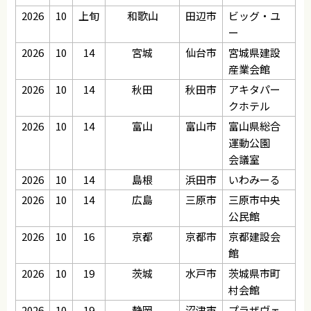
2026
10
上旬
和歌山
田辺市
ビッグ・ユ
ー
2026
10
14
宮城
仙台市
宮城県建設
産業会館
2026
10
14
秋田
秋田市
アキタパー
クホテル
2026
10
14
富山
富山市
富山県総合
運動公園
会議室
2026
10
14
島根
浜田市
いわみーる
2026
10
14
広島
三原市
三原市中央
公民館
2026
10
16
京都
京都市
京都建設会
館
2026
10
19
茨城
水戸市
茨城県市町
村会館
2026
10
19
静岡
沼津市
プラザヴェ