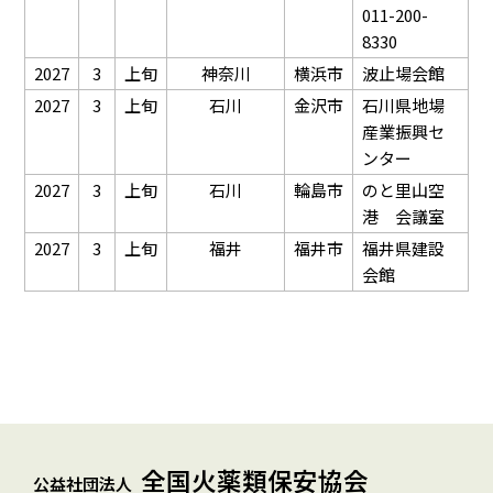
011-200-
8330
2027
3
上旬
神奈川
横浜市
波止場会館
2027
3
上旬
石川
金沢市
石川県地場
産業振興セ
ンター
2027
3
上旬
石川
輪島市
のと里山空
港 会議室
2027
3
上旬
福井
福井市
福井県建設
会館
全国火薬類保安協会
公益社団法人