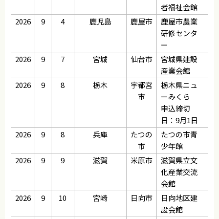
者福祉会館
2026
9
4
鹿児島
鹿屋市
鹿屋市農業
研修センタ
ー
2026
9
7
宮城
仙台市
宮城県建設
産業会館
2026
9
8
栃木
宇都宮
栃木県ニュ
市
ーみくら
申込締切
日：9月1日
2026
9
8
兵庫
たつの
たつの市青
市
少年館
2026
9
9
滋賀
米原市
滋賀県立文
化産業交流
会館
2026
9
10
宮崎
日向市
日向地区建
設会館