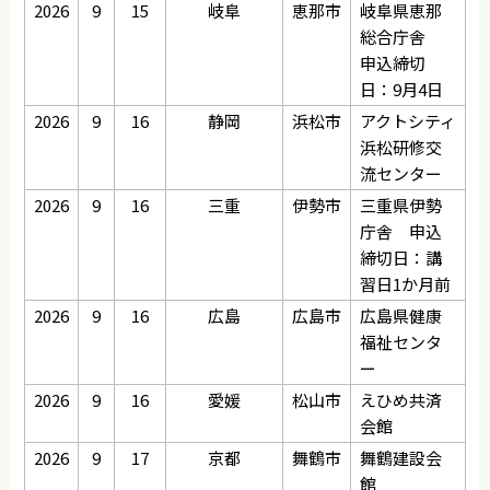
2026
9
15
岐阜
恵那市
岐阜県恵那
総合庁舎
申込締切
日：9月4日
2026
9
16
静岡
浜松市
アクトシティ
浜松研修交
流センター
2026
9
16
三重
伊勢市
三重県伊勢
庁舎 申込
締切日：講
習日1か月前
2026
9
16
広島
広島市
広島県健康
福祉センタ
ー
2026
9
16
愛媛
松山市
えひめ共済
会館
2026
9
17
京都
舞鶴市
舞鶴建設会
館