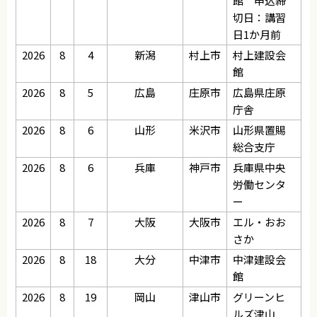
館 申込締
切日：講習
日1か月前
2026
8
4
新潟
村上市
村上建設会
館
2026
8
5
広島
庄原市
広島県庄原
庁舎
2026
8
6
山形
米沢市
山形県置賜
総合支庁
2026
8
6
兵庫
神戸市
兵庫県中央
労働センタ
ー
2026
8
7
大阪
大阪市
エル・おお
さか
2026
8
18
大分
中津市
中津建設会
館
2026
8
19
岡山
津山市
グリーンヒ
ルズ津山