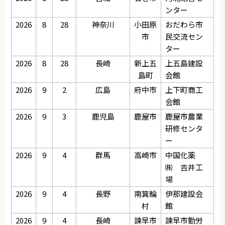
ンター
2026
8
28
神奈川
小田原
おだわら市
市
民交流セン
ター
2026
8
28
長崎
新上五
上五島建設
島町
会館
2026
9
2
広島
府中市
上下町商工
会館
2026
9
3
鹿児島
鹿屋市
鹿屋市農業
研修センタ
ー
2026
9
4
群馬
高崎市
中国化薬
㈱ 吉井工
場
2026
9
4
長野
南箕輪
伊那建設会
村
館
2026
9
4
長崎
諫早市
諫早市勤労