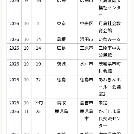
2026
9
16
広島
広島市
広島県健康
福祉センタ
ー
2026
10
2
東京
中央区
月島社会教
育会館
2026
10
14
島根
浜田市
いわみーる
2026
10
14
広島
三原市
三原市中央
公民館
2026
10
19
茨城
水戸市
茨城県市町
村会館
2026
10
22
徳島
徳島市
あわぎんホ
ール 会議
室2
2026
10
下旬
鳥取
倉吉市
未定
2026
11
25
鹿児島
鹿児島
かごしま県
市
民交流セン
ター