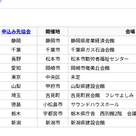
申込み先協会
開催地
会場
静岡
静岡市
静岡県産業経済会館
千葉
千葉市
千葉県ガス石油会館
長野
松本市
松本市勤労者福祉センター
愛知
岡崎市
岡崎市竜美丘会館
東京
中央区
未定
山梨
甲府市
山梨県建設会館
埼玉
吉見町
吉見町民会館 フレサよしみ
徳島
小松島市
サウンドハウスホール
栃木
宇都宮市
栃木県庁舎 西別館2階 会
新潟
新潟市
新潟県建設会館