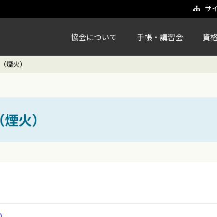
サ
協会について
手帳・講習会
資
（煙火）
（煙火）
）