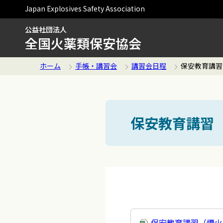
Japan Explosives Safety Association
公益社団法人
全国火薬類保安協会
ホーム
手帳・講習会
講習会日程
保安教育講習
保安教育講習
保安教育講習（煙火