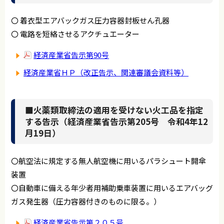
〇 着衣型エアバックガス圧力容器封板せん孔器
〇 電路を短絡させるアクチュエーター
経済産業省告示第90号
経済産業省ＨＰ（改正告示、関連審議会資料等）
■火薬類取締法の適用を受けない火工品を指定
する告示（経済産業省告示第205号 令和4年12
月19日）
〇航空法に規定する無人航空機に用いるパラシュート開傘
装置
〇自動車に備える年少者用補助乗車装置に用いるエアバッグ
ガス発生器（圧力容器付きのものに限る。）
経済産業省告示第２０５号